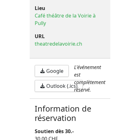
Lieu
Café théâtre de la Voirie à
Pully
URL
theatredelavoirie.ch
L'événement
Google
est
complètement
Outlook (.ics)
réservé.
Information de
réservation
Soutien dès 30.-
30.00 CHF