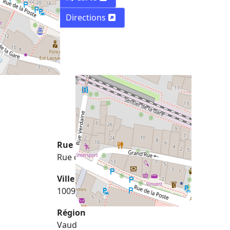
Directions
Rue
Rue du Centre 10
Ville
1009 Pully
Région
Vaud