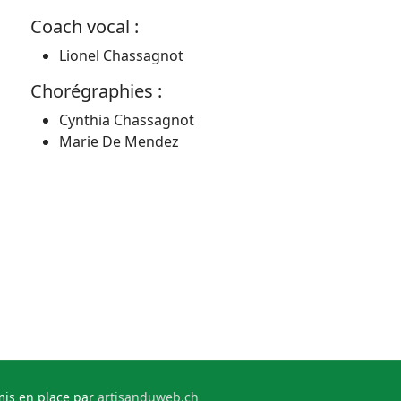
Coach vocal :
Lionel Chassagnot
Chorégraphies :
Cynthia Chassagnot
Marie De Mendez
 mis en place par
artisanduweb.ch