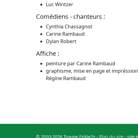
Luc Wintzer
Comédiens - chanteurs :
Cynthia Chassagnot
Carine Rambaud
Dylan Robert
Affiche :
peinture par Carine Rambaud
graphisme, mise en page et impréssion
Régine Rambaud
© 2010-2026 Troupe EnVie2+ ·
Plan du site
· site