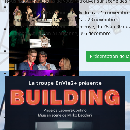
Nous nous réjouissons de vous retrouver sur scène dès 
Café théâtre de la Voirie à Pully du 6 au 16 novembre
Cinéma-Théâtre à Onex, du 22 au 23 novembre
Café-théâtre de l'Odéon à Villeneuve, du 28 au 30 n
Espace St-Joseph à Lausanne, le 6 décembre
Présentation de la