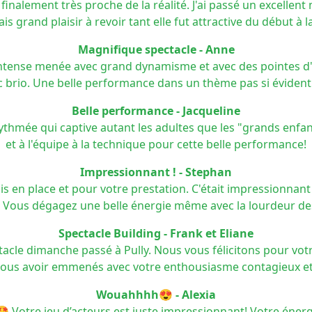
is finalement très proche de la réalité. J'ai passé un excel
grand plaisir à revoir tant elle fut attractive du début à la
Magnifique spectacle - Anne
 intense menée avec grand dynamisme et avec des pointes d
 brio. Une belle performance dans un thème pas si évident
Belle performance - Jacqueline
t rythmée qui captive autant les adultes que les "grands enf
et à l'équipe à la technique pour cette belle performance!
Impressionnant ! - Stephan
is en place et pour votre prestation. C'était impressionnant
e. Vous dégagez une belle énergie même avec la lourdeur de
Spectacle Building - Frank et Eliane
ctacle dimanche passé à Pully. Nous vous félicitons pour votr
ous avoir emmenés avec votre enthousiasme contagieux et v
Wouahhhh😍 - Alexia
Votre jeu d’acteurs est juste impressionnant! Votre énergie