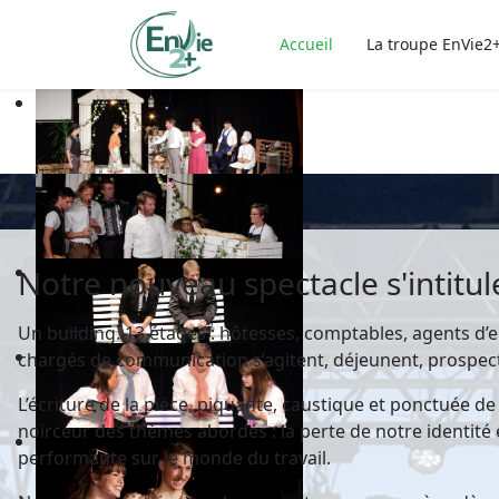
Accueil
La troupe EnVie2
Notre nouveau spectacle s'intitule
Un building. 13 étages : hôtesses, comptables, agents d’
chargés de communication s’agitent, déjeunent, prospec
L’écriture de la pièce, piquante, caustique et ponctuée d
noirceur des thèmes abordés : la perte de notre identité 
performante sur le monde du travail.