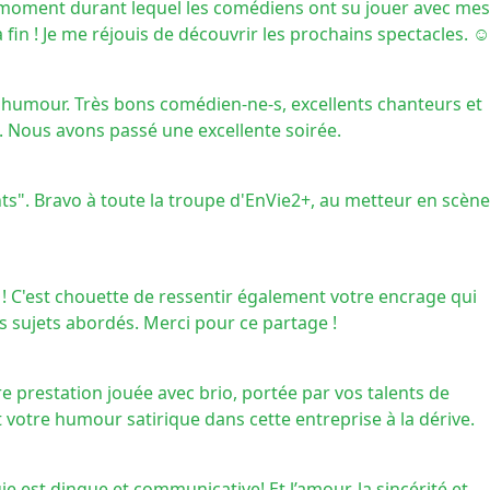
lent moment durant lequel les comédiens ont su jouer avec mes
 fin ! Je me réjouis de découvrir les prochains spectacles. ☺️
'humour. Très bons comédien-ne-s, excellents chanteurs et
. Nous avons passé une excellente soirée.
ants". Bravo à toute la troupe d'EnVie2+, au metteur en scène
 ! C'est chouette de ressentir également votre encrage qui
s sujets abordés. Merci pour ce partage !
e prestation jouée avec brio, portée par vos talents de
otre humour satirique dans cette entreprise à la dérive.
 est dingue et communicative! Et l’amour, la sincérité et