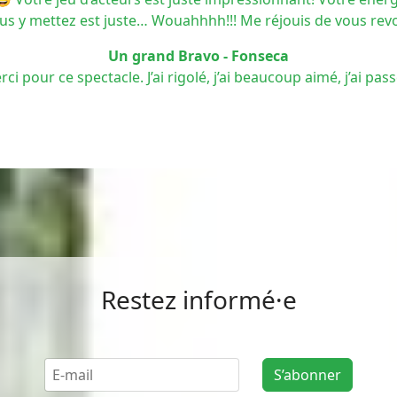
vous y mettez est juste… Wouahhhh!!! Me réjouis de vous revo
Un grand Bravo - Fonseca
i pour ce spectacle. J’ai rigolé, j’ai beaucoup aimé, j’ai p
Restez informé·e
S’abonner