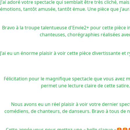
J'ai adoré votre spectacle qui semblait être très cliché, ma
émotions, tantôt amusée, tantôt émue. Une pièce que j'aurais 
Bravo à la troupe talentueuse d'Envie2+ pour cette pièce
chanteuses, chorégraphies réalisées avec
J'ai eu un énorme plaisir à voir cette pièce divertissante e
Félicitation pour le magnifique spectacle que vous avez m
permet une lecture claire de cette satir
Nous avons eu un réel plaisir à voir votre dernier spe
comédiens, de chanteurs, de danseurs. Bravo à tous de n
Cette année vous nous mettez une « belle claque »🤩🤩🤩 